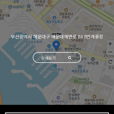
요트캡틴
부산광역시 해운대구 해운대해변로 84 8번계류장
상세보기
100m